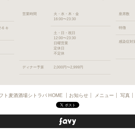
営業時間
火・水・木・金
座席数
16:00〜23:30
特徴
-6 キ
土・日・祝日
12:00〜23:30
感染症対
日曜営業
定休日
不定休
ディナー予算
2,000円〜2,999円
フト麦酒酒場シトラバ HOME
お知らせ
メニュー
写真