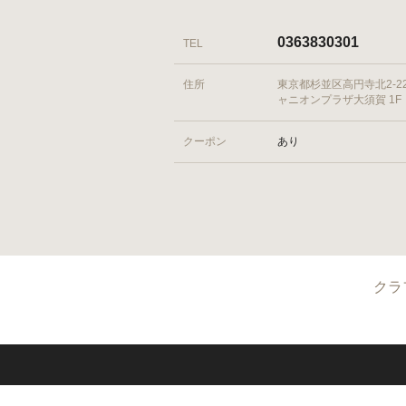
0363830301
TEL
住所
東京都杉並区高円寺北2-22
ャニオンプラザ大須賀 1F
クーポン
あり
クラ