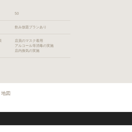
50
飲み放題プランあり
策
店員のマスク着用
アルコール等消毒の実施
店内換気の実施
地図