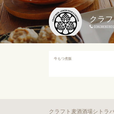
クラフ
036383030
牛もつ煮飯
クラフト麦酒酒場シトラバ