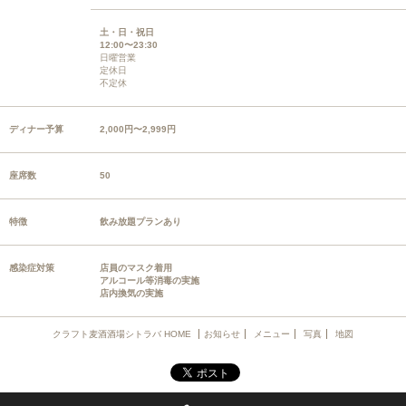
土・日・祝日
12:00〜23:30
日曜営業
定休日
不定休
ディナー予算
2,000円〜2,999円
座席数
50
特徴
飲み放題プランあり
感染症対策
店員のマスク着用
アルコール等消毒の実施
店内換気の実施
クラフト麦酒酒場シトラバ HOME
お知らせ
メニュー
写真
地図