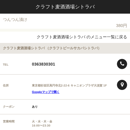
クラフト麦酒酒場シトラバ
つんつん漬け
380円
クラフト麦酒酒場シトラバ のメニュー一覧に戻る
クラフト麦酒酒場シトラバ （クラフトビールサカバシトラバ）
0363830301
TEL
住所
東京都杉並区高円寺北2-22-6 キャニオンプラザ大須賀 1F
Googleマップで開く
クーポン
あり
営業時間
火・水・木・金
16:00〜23:30