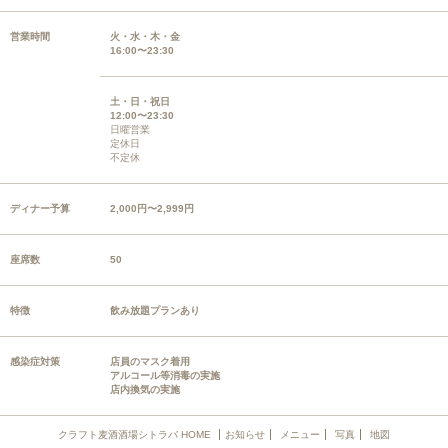
営業時間
火・水・木・金
16:00〜23:30
土・日・祝日
12:00〜23:30
日曜営業
定休日
不定休
ディナー予算
2,000円〜2,999円
座席数
50
特徴
飲み放題プランあり
感染症対策
店員のマスク着用
アルコール等消毒の実施
店内換気の実施
クラフト麦酒酒場シトラバ HOME
お知らせ
メニュー
写真
地図