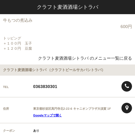
クラフト麦酒酒場シトラバ
牛もつの煮込み
600円
トッピング
＋１００円 玉子
＋１２０円 豆腐
クラフト麦酒酒場シトラバ のメニュー一覧に戻る
クラフト麦酒酒場シトラバ （クラフトビールサカバシトラバ）
0363830301
TEL
住所
東京都杉並区高円寺北2-22-6 キャニオンプラザ大須賀 1F
Googleマップで開く
クーポン
あり